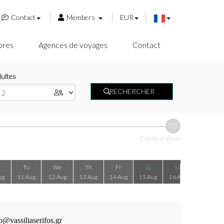
Contact
Members
EUR
res
Agences de voyages
Contact
ultes
RECHERCHER
03
Confirmation
Tu
We
Th
Fr
Sa
Su
Mo
ug
11 Aug
12 Aug
13 Aug
14 Aug
15 Aug
16 Aug
17 Aug
o@vassiliaserifos.gr