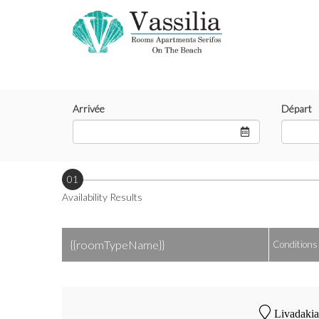
Arrivée
Départ
01
Availability Results
{{roomTypeName}}
Conditions
Livadakia