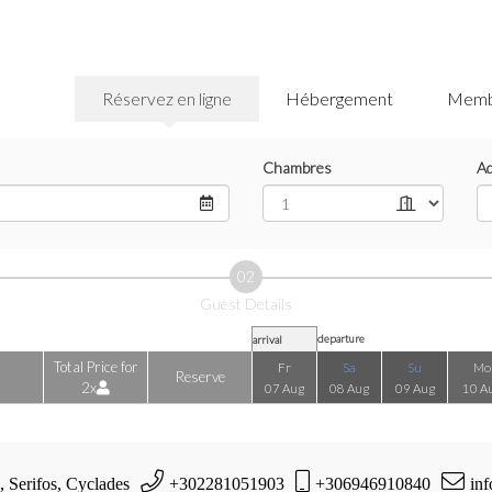
Réservez en ligne
Hébergement
Memb
Chambres
Ad
02
Guest Details
departure
arrival
Total Price for
Fr
Sa
Su
Mo
Reserve
2x
07 Aug
08 Aug
09 Aug
10 A
, Serifos, Cyclades
+302281051903
+306946910840
inf