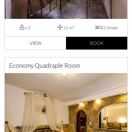
2
x 2
21 m
2 Simple
VIEW
BOOK
Economy Quadraple Room