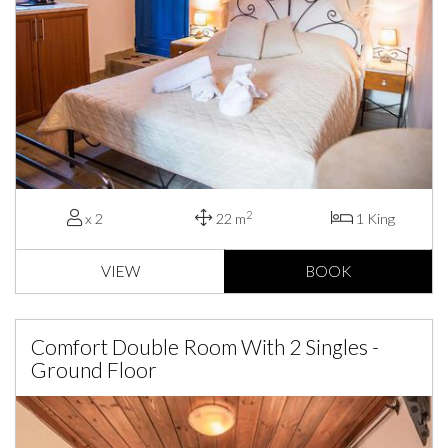
2
x 2
22 m
1 King
VIEW
BOOK
Comfort Double Room With 2 Singles -
Ground Floor