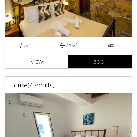
2
x 4
33 m
VIEW
BOOK
House(4 Adults)