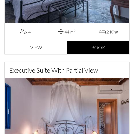
2
x 4
44 m
2 King
VIEW
BOOK
Executive Suite With Partial View