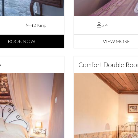
2 King
x 4
BOOK NOW
VIEW MORE
y
Comfort Double Room