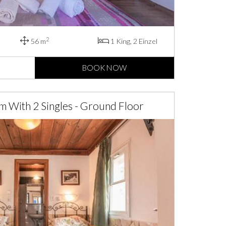
2
56 m
1 King, 2 Einzel
BOOK NOW
 With 2 Singles - Ground Floor