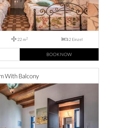
2
22 m
2 Einzel
BOOK NOW
m With Balcony