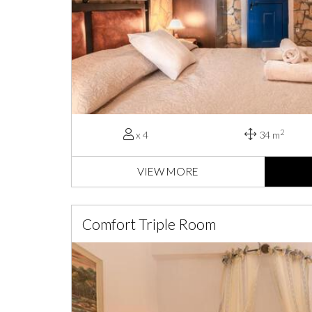
2
x 4
34 m
VIEW MORE
Comfort Triple Room