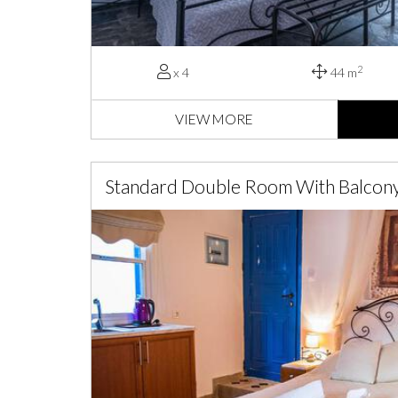
2
x 4
44 m
VIEW MORE
Standard Double Room With Balcon