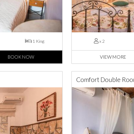
1 King
x 2
BOOK NOW
VIEW MORE
Comfort Double Roo