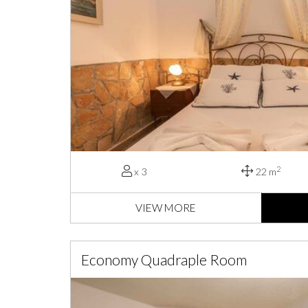
2
x 3
22 m
VIEW MORE
Economy Quadraple Room