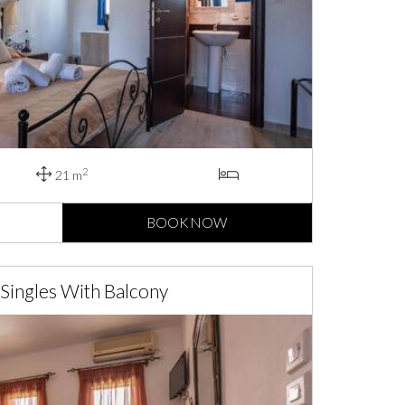
2
21 m
BOOK NOW
Singles With Balcony