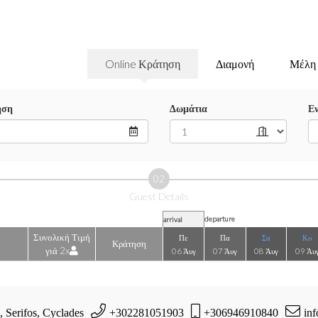
Online Κράτηση
Διαμονή
Μέλη
ηση
Δωμάτια
Εν
02
Guest Details
departure
arrival
Συνολική Τιμή
Πε
Πα
Σα
Κυ
Κράτηση
γιά 2x
06 Άυγ
07 Άυγ
08 Άυγ
09 Άυ
, Serifos, Cyclades
+302281051903
+306946910840
inf