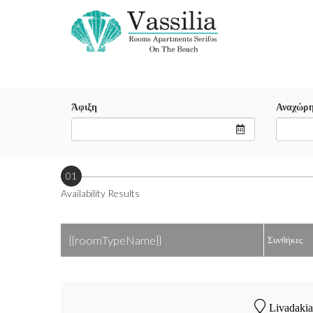
Άφιξη
Αναχώρ
01
Availability Results
{{roomTypeName}}
Συνθήκες
Livadakia